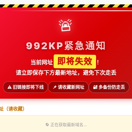
🚨
992KP紧急通知
即将失效
当前网址
！
请立即保存下方最新地址，避免下次走丢
⚠️ 旧链接即将下线
📌 请收藏新网址
🔐 多备份防走丢
址（请收藏）
🔄 正在获取最新域名…