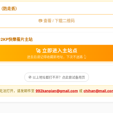
（防走丢）
📷 查看 / 下载二维码
92KP快樂看片主站
🚀 立即进入主站点
进去后请记得收藏新地址，下次不迷路 👆
🧭 以上地址都打不开？点此尝试备用页
仍无法打开，请发邮件至
992kanpian@gmail.com
或
chihan@mail.co