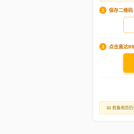
保存二维码
2
点击直达9
3
📧 若备用页