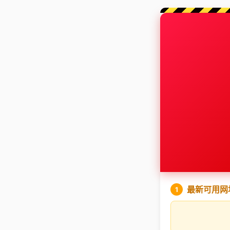
最新可用网
1